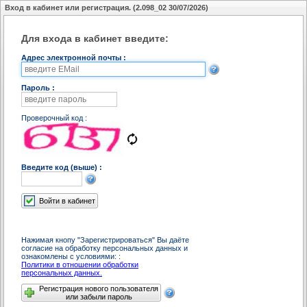
Вход в кабинет или регистрация. (2.098_02 30/07/2026)
Добавить Л/С
Удалить Л/С
Для входа в кабинет введите:
Адрес электронной почты
:
Л/С
:
Адрес
:
Пароль
:
Наниматель (владелец)
:
Проверочный код
:
Долг/Переплата
:
Пеня
Введите код (выше)
:
:
Войти в кабинет
Оплатить
Нажимая кнопу "Зарегистрироваться" Вы даёте
согласие на обработку персональных данных и
ознакомлены с условиями:
:
Политики в отношении обработки
персональных данных.
Регистрация нового пользователя
Передать показания счётчиков
или забыли пароль